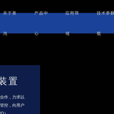
关于昊
产品中
应用领
技术参
鸿
心
域
载
装置
研合作，力求以
质管控，向用户
RD）。