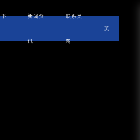
数下
新闻资
联系昊
英
讯
鸿